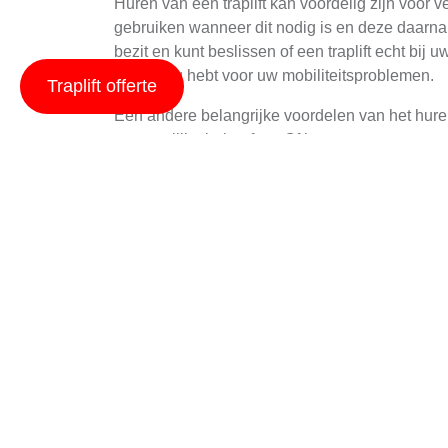
Huren van een traplift kan voordelig zijn voor ve
gebruiken wanneer dit nodig is en deze daarna w
bezit en kunt beslissen of een traplift echt bij
oplossing hebt voor uw mobiliteitsproblemen.
Traplift offerte
Een andere belangrijke voordelen van het hur
persoonlijke behoeften. Of het nu gaat om een r
het huren vaak ook technische ondersteuning, wa
De Kosten van Traplif
De kosten van het huren van een traplift kunnen 
of bochtige), en de specifieke behoeften van de
oplossing voor mensen die tijdelijk of permanen
Het is belangrijk om te weten dat er soms aanv
inclusief in de huurprijs en zorgen ervoor dat
bedrijven te vergelijken voordat u besluit over w
deze lift biedt.