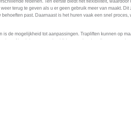
rschillende redenen. Ten eerste biedt het flexibiliteit, waardoor 
eer terug te geven als u er geen gebruik meer van maakt. Dit zo
 uw behoeften past. Daarnaast is het huren vaak een snel proces, 
en is de mogelijkheid tot aanpassingen. Trapliften kunnen op 
echte of bochtige trap, er is altijd een oplossing die aan uw si
t betekent dat u direct hulp kunt krijgen als er iets misgaat.
t Huren in Havelte
variëren afhankelijk van verschillende factoren. Dit omvat de duu
 gebruiker. Over het algemeen zijn de huurprijzen van trapliften
t gebruikmaken van een traplift.
ullende kosten kunnen zijn, zoals installatiekosten of onderhou
 u een volledig werkend systeem hebt zonder extra verborgen kos
elke traplift u gaat huren, zodat u zeker weet dat u een eerlijke