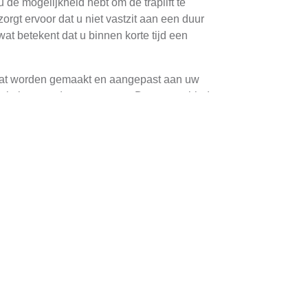
u de mogelijkheid hebt om de traplift te
rgt ervoor dat u niet vastzit aan een duur
wat betekent dat u binnen korte tijd een
maat worden gemaakt en aangepast aan uw
tuatie kan worden aangepast. Daarnaast biedt
r van de huur, het type lift dat nodig is (rechte
 redelijk en bieden ze een kosteneffectieve
dskosten. Deze kosten zijn echter meestal
ten. Het is aan te raden om verschillende
 prijs betaalt voor het gemak en de veiligheid die